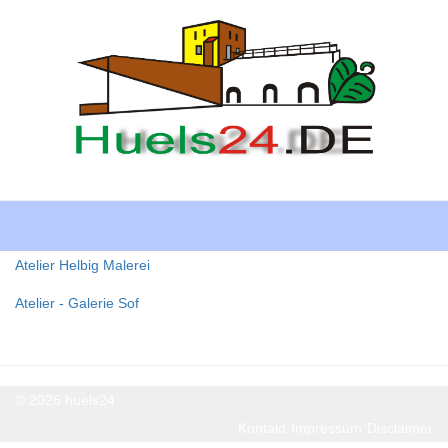
Toggle
navigati
Atelier Helbig Malerei
Atelier - Galerie Sof
© 2026 huels24
Kontakt
Impressum
Disclaimer